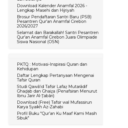
Download Kalender Anamfal 2026 -
Lengkap Masehi dan Hijriyah
Brosur Pendaftaran Santri Baru (PSB)
Pesantren Qur'an Anamfal Cirebon
2026/2027
Selamat dan Barakallah! Santri Pesantren
Qur'an Anamfal Cirebon Juara Olimpiade
Siswa Nasional (OSN)
PKTQ : Motivasi-Inspirasi Quran dan
Kehidupan
Daftar Lengkap Pertanyaan Mengenai
Tafsir Quran
Studi Qawâ‘id Tafsir Lafaẓ Mutarâdif
Ghaḏab dan Ghaiẕa (Penafsiran Menurut
Ibnu Jarir Al-Ṯabâri)
Download (Free) Tafsir wal Mufassirun
Karya Syaikh Az-Zahabi
Profil Buku "Qur’an Ku Maaf Kami Masih
Sibuk"