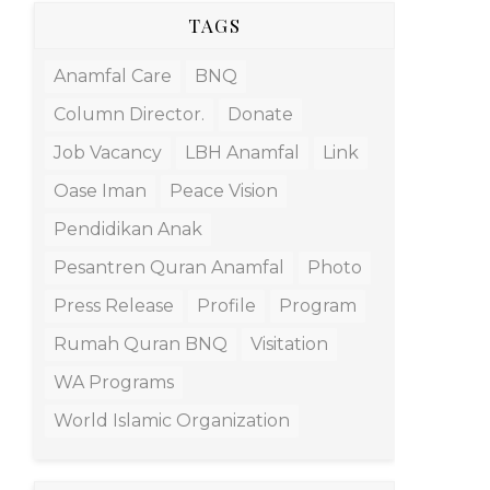
TAGS
Anamfal Care
BNQ
Column Director.
Donate
Job Vacancy
LBH Anamfal
Link
Oase Iman
Peace Vision
Pendidikan Anak
Pesantren Quran Anamfal
Photo
Press Release
Profile
Program
Rumah Quran BNQ
Visitation
WA Programs
World Islamic Organization