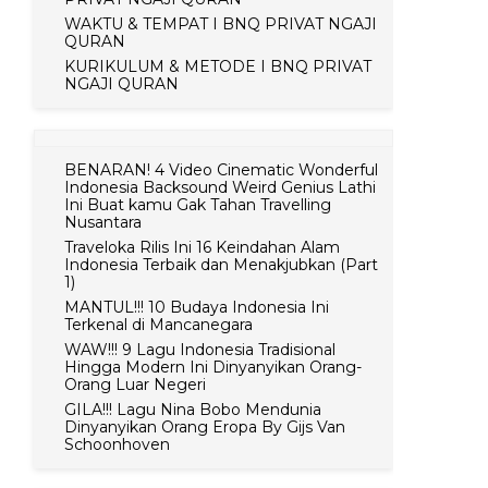
WAKTU & TEMPAT I BNQ PRIVAT NGAJI
QURAN
KURIKULUM & METODE I BNQ PRIVAT
NGAJI QURAN
BENARAN! 4 Video Cinematic Wonderful
Indonesia Backsound Weird Genius Lathi
Ini Buat kamu Gak Tahan Travelling
Nusantara
Traveloka Rilis Ini 16 Keindahan Alam
Indonesia Terbaik dan Menakjubkan (Part
1)
MANTUL!!! 10 Budaya Indonesia Ini
Terkenal di Mancanegara
WAW!!! 9 Lagu Indonesia Tradisional
Hingga Modern Ini Dinyanyikan Orang-
Orang Luar Negeri
GILA!!! Lagu Nina Bobo Mendunia
Dinyanyikan Orang Eropa By Gijs Van
Schoonhoven